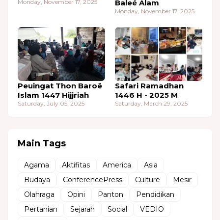
Monday, November 17, 2025
Baleé Alam
Monday, November 17, 2025
Peuingat Thon Baroë
Safari Ramadhan
Islam 1447 Hijjriah
1446 H - 2025 M
Saturday, July 05, 2025
Saturday, March 29, 2025
Main Tags
Agama
Aktifitas
America
Asia
Budaya
ConferencePress
Culture
Mesir
Olahraga
Opini
Panton
Pendidikan
Pertanian
Sejarah
Social
VEDIO