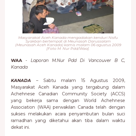
Masyarakat Aceh Kanada mengadakan kenduri Nisfu
Syakban bertempat di Meunasah Darussalam
(Meunasah Aceh Kanada) kamis malam 06 agustus 2009
[Foto M. Nur Pdd/Waa].
WAA
-
Laporan M.Nur Pdd Di Vancouver B C,
Kanada
KANADA
– Sabtu malam 15 Agustus 2009,
Masyarakat Aceh Kanada yang tergabung dalam
Achehnese Canadian Community Society (ACCS)
yang bekerja sama dengan World Achehnese
Association (WAA) perwakilan Canada telah dengan
sukses melakukan acara penyambutan bulan suci
ramadhan yang diketahui akan tiba dalam waktu
dekat ini.