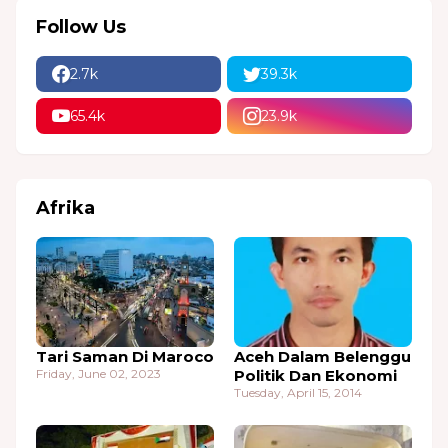
Follow Us
2.7k
39.3k
65.4k
23.9k
Afrika
Tari Saman Di Maroco
Aceh Dalam Belenggu
Friday, June 02, 2023
Politik Dan Ekonomi
Tuesday, April 15, 2014