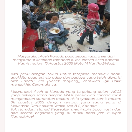
Masyarakat Aceh Kanada pada sebuah acara kenduri
menyambut ketibaan ramdhan di Meunasah Aceh Kanada
Kamis malam 15 Agustus 2009 [Foto M.Nur Pdd/Waa].
Kita perlu dengan tekun untuk tetapkan mendidik anak-
anakkita pada prinsip adab dan budaya yang telah diwarisi
oleh Endatu kita (Nenek moyang), demikian Tgk Bakri
mengakhiri Ceramahnya.
Masyarakat Aceh di Kanada yang tergabung dalam ACCS
yang bekerja sama dengan WAA perwakilan canada turut
mengadakan sambutan malam nisfu syakban kamis malam
06 agustus 2009 dengan tempat yang sama yaitu di
Meunasah Darus salam Vancouver B C, Kanada.
Tgk Hamdani Hamid Peureulak memimpin baca yasin dan
doá secara berjamah yang di mulai pada jam 8.00pm
[Tarmizi Age]