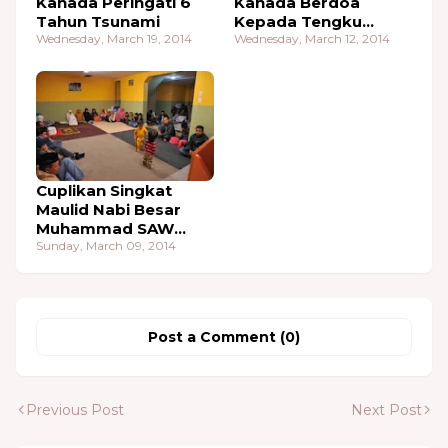
Kanada Peringati 6
Kanada Berdoa
Tahun Tsunami
Kepada Tengku
Wednesday, March 19, 2014
Hasan M. di Tiro 7
Wednesday, March 12, 2014
Hari Berturut-turut
Cuplikan Singkat
Maulid Nabi Besar
Muhammad SAW
2010 Di Menasah
Sunday, March 09, 2014
Aceh Kanada
Post a Comment (0)
Previous Post
Next Post