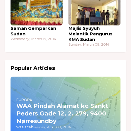
Saman Gemparkan
Majlis Syuyuh
Sudan
Melantik Pengurus
Wednesday, March 19, 2014
KMA Sudan
Sunday, March 09, 2014
Popular Articles
EUROPA
WAA Pindah Alamat ke Sankt
Peders Gade 12, 2. 279, 9400
Nørresundby
waa aceh
-
Friday, April 08, 2016