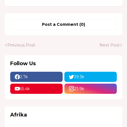
Post a Comment (0)
Previous Post
Next Post
Follow Us
2.7k
39.3k
65.4k
23.9k
Afrika