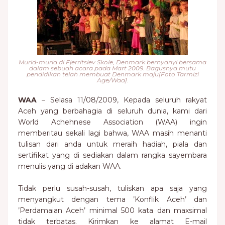
Murid-murid di Fjerritslev Skole, Denmark bernyanyi bersama
dalam sebuah acara pada Mart 2009. Bagusnya mutu
pendidikan telah membuat Denmark maju[Foto Tarmizi
Age/Waa].
WAA
– Selasa 11/08/2009, Kepada seluruh rakyat
Aceh yang berbahagia di seluruh dunia, kami dari
World Achehnese Association (WAA) ingin
memberitau sekali lagi bahwa, WAA masih menanti
tulisan dari anda untuk meraih hadiah, piala dan
sertifikat yang di sediakan dalam rangka sayembara
menulis yang di adakan WAA.
Tidak perlu susah-susah, tuliskan apa saja yang
menyangkut dengan tema ’Konflik Aceh’ dan
’Perdamaian Aceh’ minimal 500 kata dan maxsimal
tidak terbatas. Kirimkan ke alamat E-mail