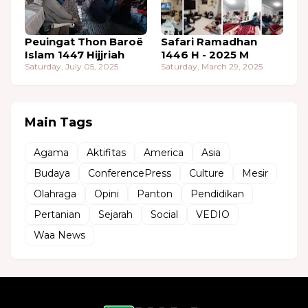
Peuingat Thon Baroë
Safari Ramadhan
Islam 1447 Hijjriah
1446 H - 2025 M
Saturday, July 05, 2025
Saturday, March 29, 2025
Main Tags
Agama
Aktifitas
America
Asia
Budaya
ConferencePress
Culture
Mesir
Olahraga
Opini
Panton
Pendidikan
Pertanian
Sejarah
Social
VEDIO
Waa News