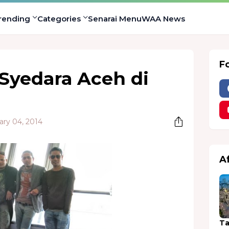
rending
Categories
Senarai Menu
WAA News
F
 Syedara Aceh di
ary 04, 2014
A
Ta