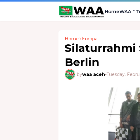
Home
WAA
T
Home
Europa
Silaturrahmi
Berlin
by
waa aceh
-
Tuesday, Febru