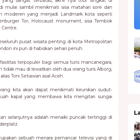
ng sangat terbatas, akhir nya tour singkat di
di mulai sambil menikmati sisa matahari sore dan
n moderen yang menjadi Landmark kota seperti
enburger Tor, Holocaust monument, sisa Tembok
 Centre.
eseluruh pusat wisata penting di kota Metropolitan
ndon ini pun di habiskan sehari penuh.
fasilitas terpopuler bagi semua turis mancanegara,
 tidak mau di lewatkan oleh dua orang turis Alborg,
ias Toni Setiawan asal Aceh.
ang kita akan dapat menikmati keunikan sudut-
ebuah kapal yang membawa kita mengitari sungai
L
kan selanjutnya adalah menaiki puncak tertinggi di
derplatz.
rupakan sebuah menara pemancar televisi yang di