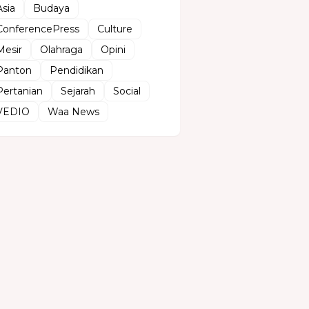
Asia
Budaya
ConferencePress
Culture
Mesir
Olahraga
Opini
Panton
Pendidikan
Pertanian
Sejarah
Social
VEDIO
Waa News