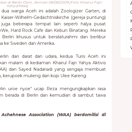
mbar di Berlin Dom, Jerman 06/06/2009.[Foto Khairul Fajri
Yahya/Waa]
 dua warga Aceh ini adalah Zoologizer Garten, di
n Kaiser-Wilhelm-Gedächtniskirche (gereja puntung)
juga beberapa tempat lain seperti halya pusat
DeWe, Hard Rock Cafe dan Kebun Binatang. Mereka
erlin khusus untuk bersilaturahmi dan berlibur
ga ke Sweden dan Amerika.
rlin dari darat dan udara, kedua Turis Aceh ini
 malam di kediaman Khairul Fajri Yahya Aktivis
WAA) dan Sayed Nadariadi yang sengaja membuat
kerupoek mulieng dan kopi Ulee Kareng.
rlin uroe nyoe“ ucap Reza mengungkapkan rasa
am berada di Berlin dan kemudian di sambut tawa
 Achehnese Association (WAA) berdomilisi di