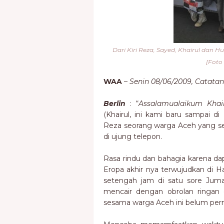
Dari Kiri Reza, Sayed, Khairul dan 
[Foto
WAA
–
Senin 08/06/2009, Catatan 
Berlin
: “
Assalamualaikum
Khai
(Khairul, ini kami baru sampai d
Reza seorang warga Aceh yang se
di ujung telepon.
Rasa rindu dan bahagia karena 
Eropa akhir nya terwujudkan di H
setengah jam di satu sore Ju
mencair dengan obrolan ringan
sesama warga Aceh ini belum per