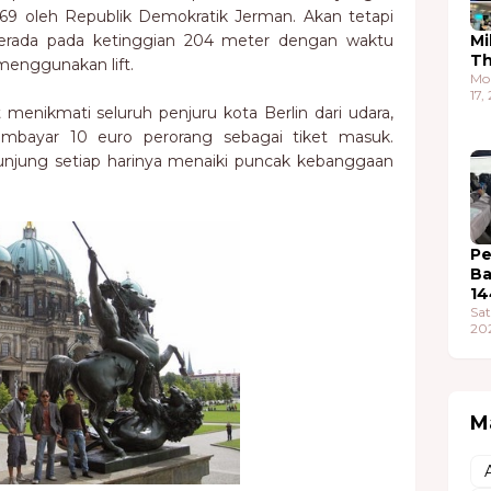
69 oleh Republik Demokratik Jerman. Akan tetapi
erada pada ketinggian 204 meter dengan waktu
Mi
T
enggunakan lift.
Mo
17,
 menikmati seluruh penjuru kota Berlin dari udara,
embayar 10 euro perorang sebagai tiket masuk.
unjung setiap harinya menaiki puncak kebanggaan
Pe
Ba
14
Sat
20
M