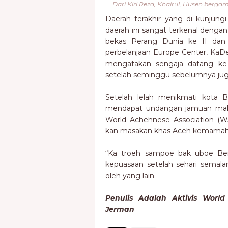
Dari Kiri Reza, Khairul, Husen berga
Daerah terakhir yang di kunjungi
daerah ini sangat terkenal denga
bekas Perang Dunia ke II dan 
perbelanjaan Europe Center, Ka
mengatakan sengaja datang ke B
setelah seminggu sebelumnya ju
Setelah lelah menikmati kota Be
mendapat undangan jamuan makan
World Achehnese Association (
kan masakan khas Aceh kemamah, 
“Ka troeh sampoe bak uboe Be
kepuasaan setelah sehari semal
oleh yang lain.
Penulis Adalah Aktivis World
Jerman