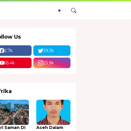
ollow Us
2.7k
39.3k
65.4k
23.9k
frika
ri Saman Di
Aceh Dalam