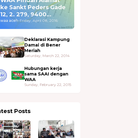
WAA Pindah Alamat
ke Sankt Peders Gade
12, 2. 279, 9400
Nørresundby
waa aceh
-
Friday, April 08, 2016
Deklarasi Kampung
Damai di Bener
Meriah
Saturday, March 22, 2014
Hubungan kerja
sama SAAI dengan
WAA
Sunday, February 22, 2015
atest Posts