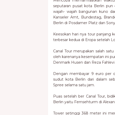
Mencoba memamfaatkan waktu ya
seputaran pusat kota Berlin pun 
wajah- wajah bangunan kuno da
Kanseler Amt, Bundestag, Brand
Berlin di Posdamer Platz dan Sony
Keesokan hari nya tour panjang k
terbesar kedua di Eropa setelah Lo
Canal Tour merupakan salah satu 
oleh karenanya kesempatan ini pun
Denmark Husen dan Reza Fahlevi al
Dengan membayar 9 euro per or
sudut kota Berlin dari dalam s
Spree selama satu jam.
Puas setelah ber Canal Tour, bidi
Berlin yaitu Fernsehturm di Alexan
Tower setinggi 368 meter ini me