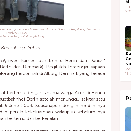
Ma
Fri
20
Husen bergambar di Fernsehturm, Alexanderplatz, Jerman
06/06/ 2009.
 Khairul Fajri Yahya/Waa].
Khairul Fajri Yahya
S
G
rul
, nyoe kamoe ban troh u Berlin dari Danish“
S
i Berlin dari Denmark). Begitulah terdengar sapaan
We
karang berdomisili di Alborg Denmark yang berada
19,
dapat bertemu dengan sesama warga Aceh di Benua
Po
auptbahnhof Berlin setelah menunggu sekitar satu
mat 5 June 2009. Suasanapun dengan mudah nya
 dan penuh kekeluargaan walaupun sebelum nya
nah bertemu dan berkenalan.