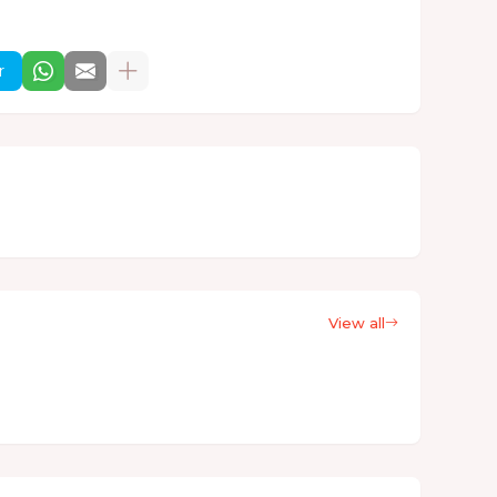
r
View all