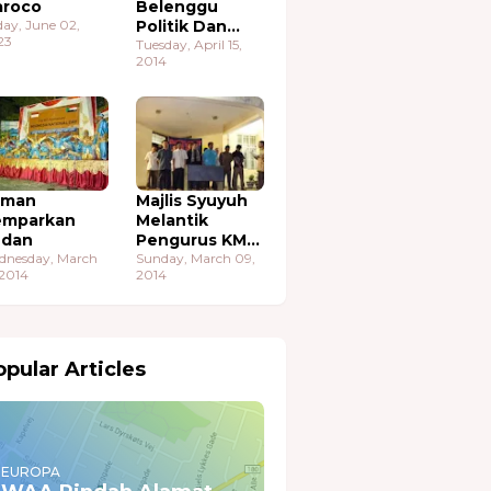
roco
Belenggu
day, June 02,
Politik Dan
23
Ekonomi
Tuesday, April 15,
2014
aman
Majlis Syuyuh
emparkan
Melantik
udan
Pengurus KMA
dnesday, March
Sudan
Sunday, March 09,
 2014
2014
pular Articles
EUROPA