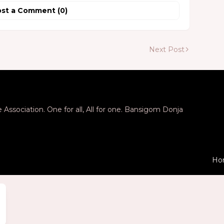
st a Comment (0)
Next Post
Association. One for all, All for one. Bansigom Donja
Ho