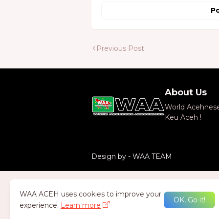
Po
Previous Post
About Us
World Acehnese 
Keu Aceh !
Design by -
WAA TEAM
WAA ACEH uses cookies to improve your
OK, Go it!
experience.
Learn more