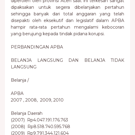
diperoleh oleh provinsi Aceh saat ini terkesan sangat
dipaksakan untuk segera dibelanjakan pertahun
sehingga banyak dari total anggaran yang telah
disepakti oleh eksekutif dan legislatif dalam APBA
hampir rata-rata pertahun mengalami kebocoran
yang berujung kepada tindak pidana korupsi.
PERBANDINGAN APBA
BELANJA LANGSUNG DAN BELANJA TIDAK
LANGSUNG
Belanja /
APBA
2007 , 2008, 2009, 2010
Belanja Daerah
(2007) Rp4.047.191.176.763
(2008) Rp8.518.740.595.768
(2009) Rp9.791.344.121.604