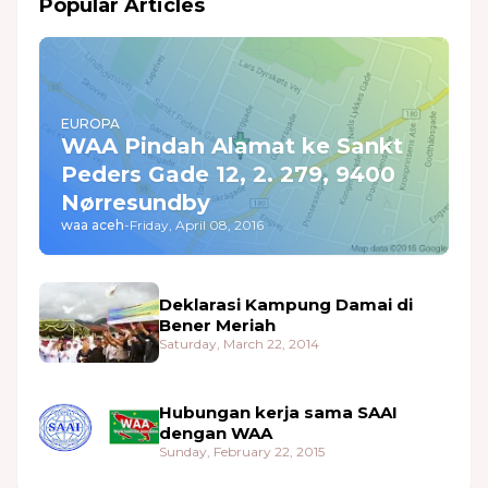
Popular Articles
EUROPA
WAA Pindah Alamat ke Sankt
Peders Gade 12, 2. 279, 9400
Nørresundby
waa aceh
-
Friday, April 08, 2016
Deklarasi Kampung Damai di
Bener Meriah
Saturday, March 22, 2014
Hubungan kerja sama SAAI
dengan WAA
Sunday, February 22, 2015