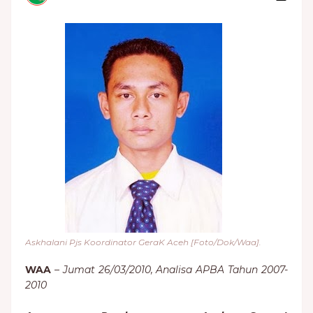
Askhalani Pjs Koordinator GeraK Aceh [Foto/Dok/Waa].
WAA
–
Jumat 26/03/2010, Analisa APBA Tahun 2007-
2010