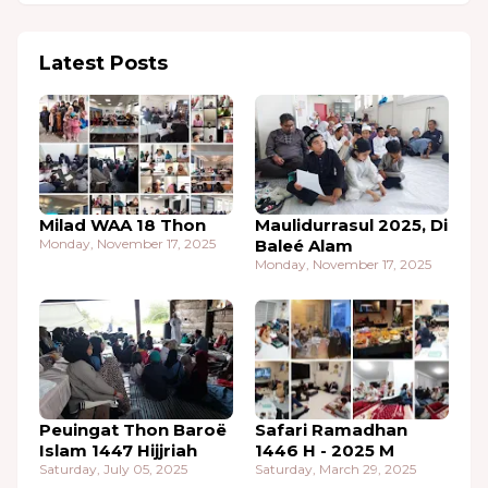
Latest Posts
Milad WAA 18 Thon
Maulidurrasul 2025, Di
Monday, November 17, 2025
Baleé Alam
Monday, November 17, 2025
Peuingat Thon Baroë
Safari Ramadhan
Islam 1447 Hijjriah
1446 H - 2025 M
Saturday, July 05, 2025
Saturday, March 29, 2025