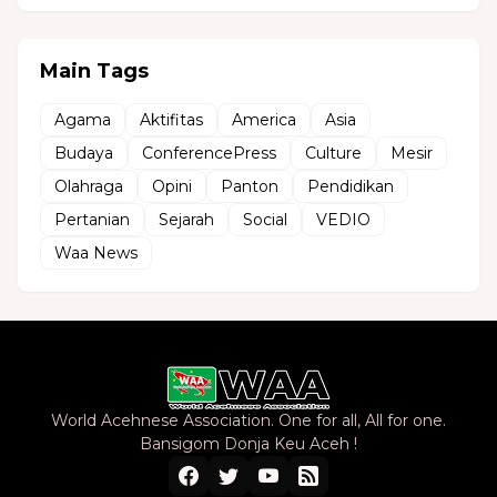
Main Tags
Agama
Aktifitas
America
Asia
Budaya
ConferencePress
Culture
Mesir
Olahraga
Opini
Panton
Pendidikan
Pertanian
Sejarah
Social
VEDIO
Waa News
World Acehnese Association. One for all, All for one.
Bansigom Donja Keu Aceh !