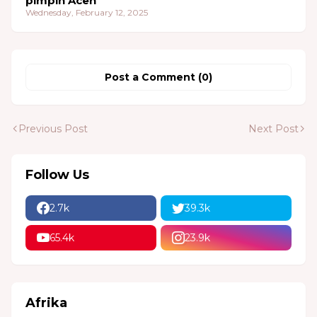
pimpin Aceh
Wednesday, February 12, 2025
Post a Comment (0)
Previous Post
Next Post
Follow Us
2.7k
39.3k
65.4k
23.9k
Afrika