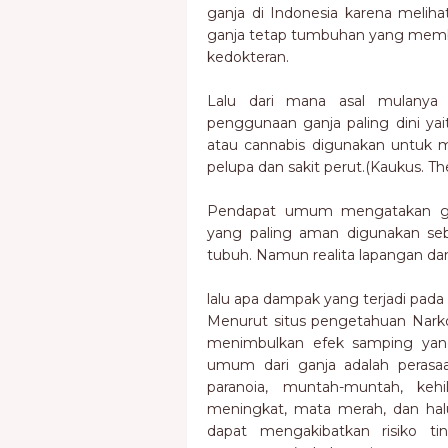
ganja di Indonesia karena melih
ganja tetap tumbuhan yang memb
kedokteran.
Lalu dari mana asal mulanya 
penggunaan ganja paling dini yai
atau cannabis digunakan untuk men
pelupa dan sakit perut.(Kaukus. T
Pendapat umum mengatakan gan
yang paling aman digunakan se
tubuh. Namun realita lapangan dan
lalu apa dampak yang terjadi pada
Menurut situs pengetahuan Narkot
menimbulkan efek samping yan
umum dari ganja adalah perasaa
paranoia, muntah-muntah, keh
meningkat, mata merah, dan halu
dapat mengakibatkan risiko tin