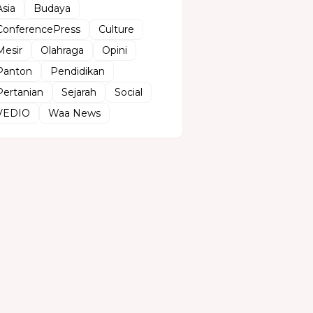
Asia
Budaya
ConferencePress
Culture
Mesir
Olahraga
Opini
Panton
Pendidikan
Pertanian
Sejarah
Social
VEDIO
Waa News