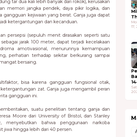
g tar dua kali lebih banyak dari rokok), kerusakan
an memori jangka pendek, daya pikir logika, dan
Mi
ala gangguan kejiwaan yang berat. Ganja juga dapat
T
di ketergantungan dan kecanduan.
Mo
17,
n persepsi (sepuluh menit dirasakan seperti satu
 sebagai jarak 100 meter, dapat terjadi kecelakaan
ndroma amotivasional, menurunnya kemampuan
ng, perhatian terhadap sekitar berkurang sampai
semangat bersaing.
Pe
Ba
14
ltifaktor, bisa karena gangguan fungsional otak,
Sat
a ketergantungan zat. Ganja juga mengambil peran
20
ita gangguan ini.
emberitakan, suatu penelitian tentang ganja dan
resa Moore dari University of Bristol, dan Stanley
M
ity, menyebutkan bahwa penggunaan narkoba
t jiwa hingga lebih dari 40 persen.