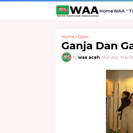
Home
WAA
T
Home
Opini
Ganja Dan G
by
waa aceh
-
Monday, March