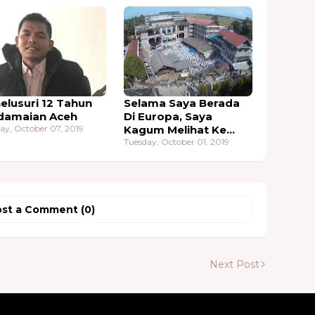
elusuri 12 Tahun
Selama Saya Berada
damaian Aceh
Di Europa, Saya
y, October 07, 2019
Kagum Melihat Ke
Aceh-an Ditempat Itu
Tuesday, October 01, 2019
st a Comment (0)
Next Post