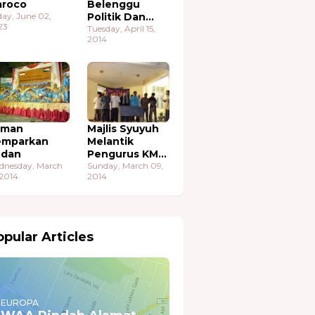
roco
Belenggu
day, June 02,
Politik Dan
23
Ekonomi
Tuesday, April 15,
2014
aman
Majlis Syuyuh
emparkan
Melantik
udan
Pengurus KMA
dnesday, March
Sudan
Sunday, March 09,
 2014
2014
pular Articles
EUROPA