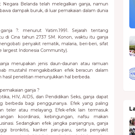
at Negara Belanda telah melegalkan ganja, namun
awa dampak buruk, di luar pemakaian dalam dunia
ganja ?. menurut Yatim.1991. Sejarah tentang
tu di Cina tahun 2737 SM. Konon, waktu itu ganja
gobati penyakit rematik, malaria, beri-beri, sifat
he largest Indonesia Community).
ja merupakan jenis daun-daunan atau ramuan
bab mustahil mengakibatkan efek beracun dalam
 hasil penelitian menunjukkan hal berbeda.
 pemakaian ganja ?
ika, HIV, AIDS, dan Pendidikan Seks, ganja dapat
g berbeda bagi penggunanya. Efek yang paling
L
n teler atau melayang. Efek-efek lain termasuk
ilangan koordinasi, kebingungan, nafsu makan
sinasi. Sedangkan efek jangka panjangnya, ganja
ggi bronkitis, kanker paru-paru, serta penyakit