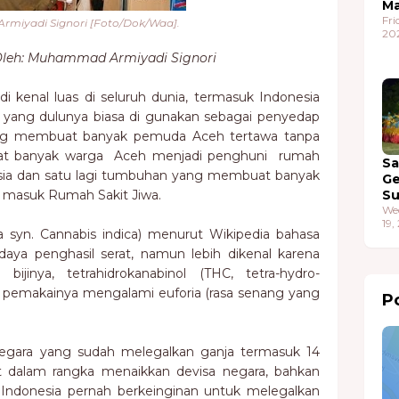
Ma
Fri
iyadi Signori [Foto/Dok/Waa].
20
 Oleh: Muhammad Armiyadi Signori
i kenal luas di seluruh dunia, termasuk Indonesia
 yang dulunya biasa di gunakan sebagai penyedap
ng membuat banyak pemuda Aceh tertawa tanpa
t banyak warga Aceh menjadi penghuni rumah
S
esia dan satu lagi tumbuhan yang membuat banyak
G
r masuk Rumah Sakit Jiwa.
S
We
19,
va syn. Cannabis indica) menurut Wikipedia bahasa
aya penghasil serat, namun lebih dikenal karena
ijinya, tetrahidrokanabinol (THC, tetra-hydro-
 pemakainya mengalami euforia (rasa senang yang
Po
egara yang sudah melegalkan ganja termasuk 14
at dalam rangka menaikkan devisa negara, bahkan
 Indonesia pernah berkeinginan untuk melegalkan