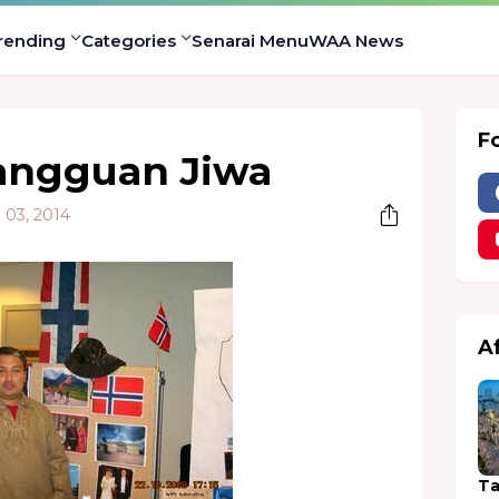
rending
Categories
Senarai Menu
WAA News
F
angguan Jiwa
 03, 2014
A
Ta