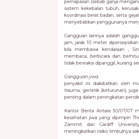
pernapasan (sebab ganja mengandun
sistem kekebalan tubuh, kerusak
koordinasi berat badan, serta gej
menyebabkan penggunanya menja
Gangguan lainnya adalah ganggua
jam, jarak 10 meter dipersepsikan
bila membawa kendaraan , Si
membaca, berbicara dan berhitu
tidak bereaksi dipanggil, kurang 
Gangguan jiwa.
penyakit ini diakibatkan oleh mu
trauma, genetik (keturunan), jug
penting dalam peningkatan pender
Kantor Berita Antara 30/07/07 m
kesehatan jiwa yang dipimpin The
Zammit dari Cardiff Univers
meningkatkan risiko timbulnya saki