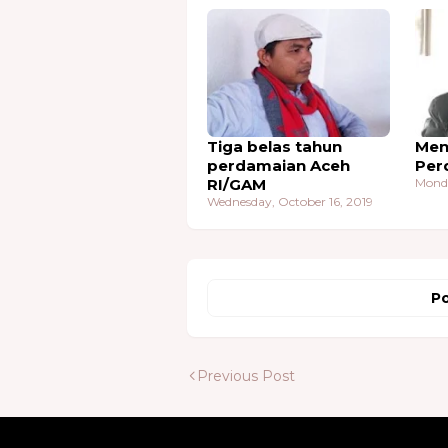
Tiga belas tahun
Men
perdamaian Aceh
Per
RI/GAM
Monda
Wednesday, October 16, 2019
Po
Previous Post