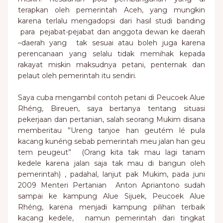
terapkan oleh pemerintah Aceh, yang mungkin
karena terlalu mengadopsi dari hasil studi banding
para pejabat-pejabat dan anggota dewan ke daerah
–daerah yang tak sesuai atau boleh juga karena
perencanaan yang selalu tidak memihak kepada
rakayat miskin maksudnya petani, penternak dan
pelaut oleh pemerintah itu sendiri.
Saya cuba mengambil contoh petani di Peucoek Alue
Rhéng, Bireuen, saya bertanya tentang situasi
pekerjaan dan pertanian, salah seorang Mukim disana
memberitau ”Ureng tanjoe han geutém lé pula
kacang kunéng sebab pemerintah meu jalan han geu
tem peugeut” (Orang kita tak mau lagi tanam
kedele karena jalan saja tak mau di bangun oleh
pemerintah) , padahal, lanjut pak Mukim, pada juni
2009 Menteri Pertanian Anton Apriantono sudah
sampai ke kampung Alue Sijuek, Peucoek Alue
Rhéng, karena menjadi kampung pilihan terbaik
kacang kedele, namun pemerintah dari tingkat