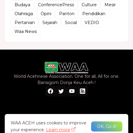
Budaya
ConferencePress
Culture
Mesir
Olahraga
Opini
Panton
Pendidikan
Pertanian
Sejarah
Social
VEDIO
Waa News
World Acehnese Association. One for all, All for one.
Bansigom Donja Keu Aceh !
Home
About Us
Privacy Policy
Contact Us
WAA ACEH uses cookies to improve
OK, Go it!
your experience.
Learn more
Design by -
WAA TEAM