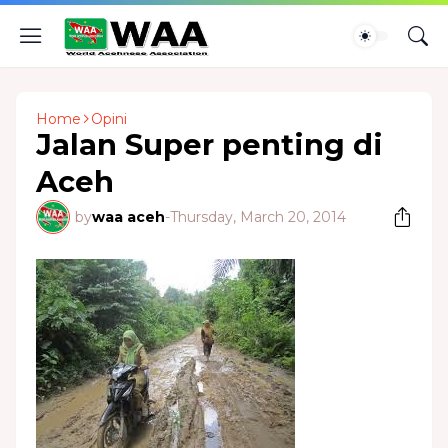
Home
Opini
Jalan Super penting di
Aceh
by
waa aceh
-
Thursday, March 20, 2014