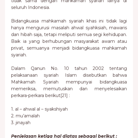
tidak sama dengan mahkamah syariah lainya di
seluruh Indonesia.
Bidangkuasa mahkamah syariah khas ini tidak lagi
hanya mengurusi masalah ahwal syahksiah, mawaris
dan hibah saja, tetapi meliputi semua segi kehidupan.
Baik ia yang berhubungan masyarakat awam atau
privat, semuanya menjadi bidangkuasa mahkamah
syariah.
Dalam Qanun No. 10 tahun 2002 tentang
pelaksanaan syariah Islam disebutkan bahwa
Mahkamah Syariah mempunyai bidangkuasa
memeriksa, memutuskan dan menyelesaikan
perkara-perkara berikut[21] :
1. al – ahwal al – syakshiyah
2. mu’amalah
3. jinayah
Penjelasan ketiga hal diatas sebagai berikut :