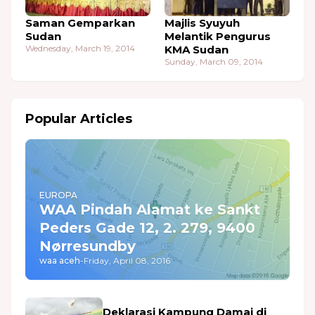
Saman Gemparkan
Majlis Syuyuh
Sudan
Melantik Pengurus
Wednesday, March 19, 2014
KMA Sudan
Sunday, March 09, 2014
Popular Articles
EUROPA
WAA Pindah Alamat ke Sankt
Peders Gade 12, 2. 279, 9400
Nørresundby
waa aceh
-
Friday, April 08, 2016
Deklarasi Kampung Damai di