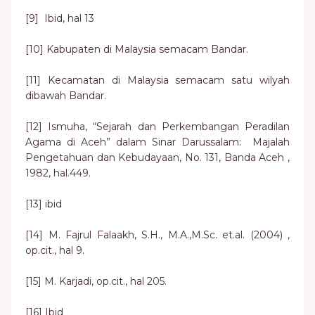
[9] Ibid, hal 13
[10] Kabupaten di Malaysia semacam Bandar.
[11] Kecamatan di Malaysia semacam satu wilyah
dibawah Bandar.
[12] Ismuha, “Sejarah dan Perkembangan Peradilan
Agama di Aceh” dalam Sinar Darussalam: Majalah
Pengetahuan dan Kebudayaan, No. 131, Banda Aceh ,
1982, hal.449.
[13] ibid
[14] M. Fajrul Falaakh, S.H., M.A.,M.Sc. et.al. (2004) ,
op.cit., hal 9.
[15] M. Karjadi, op.cit., hal 205.
[16] Ibid