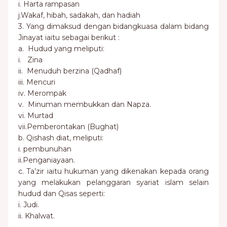
i. Harta rampasan
j.Wakaf, hibah, sadakah, dan hadiah
3. Yang dimaksud dengan bidangkuasa dalam bidang
Jinayat iaitu sebagai berikut :
a. Hudud yang meliputi:
i. Zina
ii. Menuduh berzina (Qadhaf)
iii. Mencuri
iv. Merompak
v. Minuman membukkan dan Napza.
vi. Murtad
vii.Pemberontakan (Bughat)
b. Qishash diat, meliputi:
i. pembunuhan
ii.Penganiayaan.
c. Ta’zir iaitu hukuman yang dikenakan kepada orang
yang melakukan pelanggaran syariat islam selain
hudud dan Qisas seperti:
i. Judi.
ii. Khalwat.