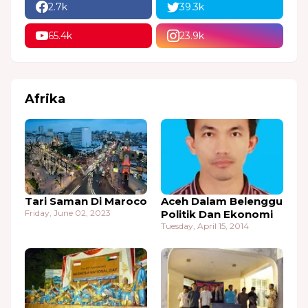
2.7k
39.3k
65.4k
23.9k
Afrika
Tari Saman Di Maroco
Aceh Dalam Belenggu
Friday, June 02, 2023
Politik Dan Ekonomi
Tuesday, April 15, 2014