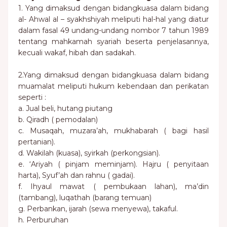
1. Yang dimaksud dengan bidangkuasa dalam bidang
al- Ahwal al – syakhshiyah meliputi hal-hal yang diatur
dalam fasal 49 undang-undang nombor 7 tahun 1989
tentang mahkamah syariah beserta penjelasannya,
kecuali wakaf, hibah dan sadakah.
2.Yang dimaksud dengan bidangkuasa dalam bidang
muamalat meliputi hukum kebendaan dan perikatan
seperti :
a. Jual beli, hutang piutang
b. Qiradh ( pemodalan)
c. Musaqah, muzara’ah, mukhabarah ( bagi hasil
pertanian).
d. Wakilah (kuasa), syirkah (perkongsian).
e. ‘Ariyah ( pinjam meminjam). Hajru ( penyitaan
harta), Syuf’ah dan rahnu ( gadai).
f. Ihyaul mawat ( pembukaan lahan), ma’din
(tambang), luqathah (barang temuan)
g. Perbankan, ijarah (sewa menyewa), takaful.
h. Perburuhan