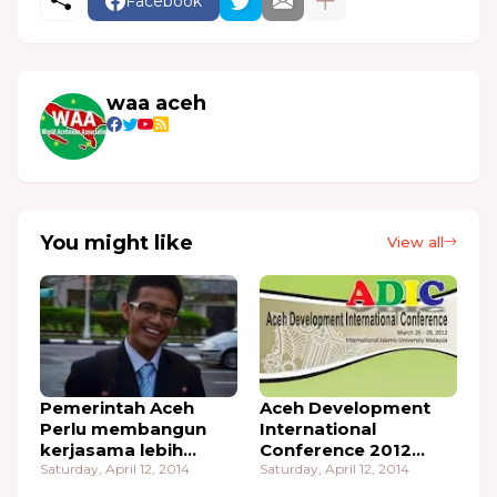
Facebook
waa aceh
You might like
View all
Pemerintah Aceh
Aceh Development
Perlu membangun
International
kerjasama lebih
Conference 2012
serius dengan
Saturday, April 12, 2014
(ADIC2012)
Saturday, April 12, 2014
Pemerintah Malaysia