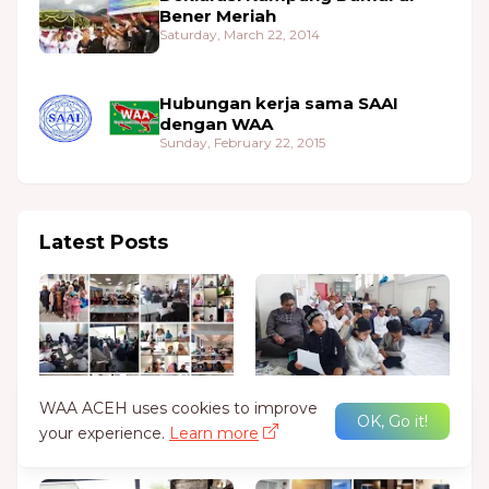
Bener Meriah
Saturday, March 22, 2014
Hubungan kerja sama SAAI
dengan WAA
Sunday, February 22, 2015
Latest Posts
Milad WAA 18 Thon
Maulidurrasul 2025, Di
WAA ACEH uses cookies to improve
OK, Go it!
Monday, November 17, 2025
Baleé Alam
your experience.
Learn more
Monday, November 17, 2025