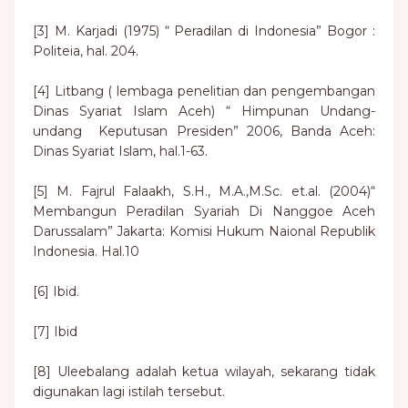
[3] M. Karjadi (1975) “ Peradilan di Indonesia” Bogor :
Politeia, hal. 204.
[4] Litbang ( lembaga penelitian dan pengembangan
Dinas Syariat Islam Aceh) “ Himpunan Undang-
undang Keputusan Presiden” 2006, Banda Aceh:
Dinas Syariat Islam, hal.1-63.
[5] M. Fajrul Falaakh, S.H., M.A.,M.Sc. et.al. (2004)“
Membangun Peradilan Syariah Di Nanggoe Aceh
Darussalam” Jakarta: Komisi Hukum Naional Republik
Indonesia. Hal.10
[6] Ibid.
[7] Ibid
[8] Uleebalang adalah ketua wilayah, sekarang tidak
digunakan lagi istilah tersebut.