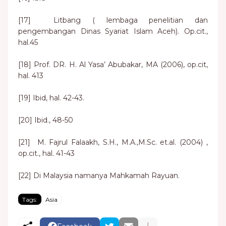
[17] Litbang ( lembaga penelitian dan
pengembangan Dinas Syariat Islam Aceh). Op.cit.,
hal.45
[18] Prof. DR. H. Al Yasa’ Abubakar, MA (2006), op.cit,
hal. 413
[19] Ibid, hal. 42-43.
[20] Ibid., 48-50
[21] M. Fajrul Falaakh, S.H., M.A.,M.Sc. et.al. (2004) ,
op.cit., hal. 41-43
[22] Di Malaysia namanya Mahkamah Rayuan.
Tags:
Asia