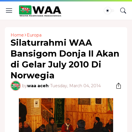
Home
Europa
Silaturrahmi WAA
Bansigom Donja II Akan
di Gelar July 2010 Di
Norwegia
by
waa aceh
-
Tuesday, March 04, 2014