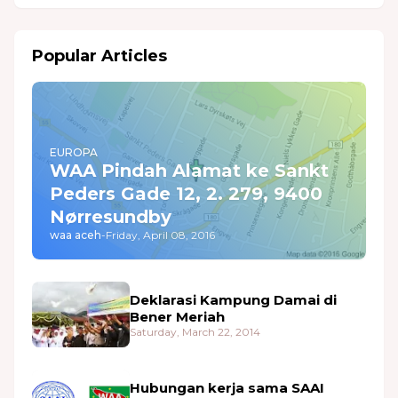
Popular Articles
EUROPA
WAA Pindah Alamat ke Sankt
Peders Gade 12, 2. 279, 9400
Nørresundby
waa aceh
-
Friday, April 08, 2016
Deklarasi Kampung Damai di
Bener Meriah
Saturday, March 22, 2014
Hubungan kerja sama SAAI