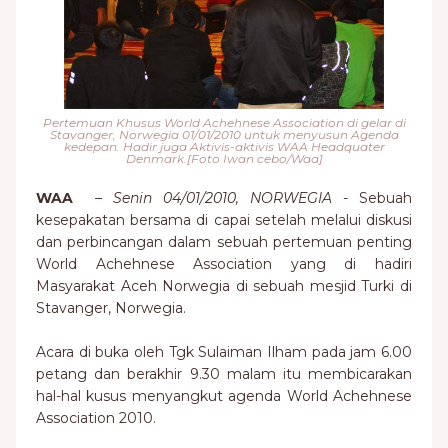
Pertemuan Khusus World Achehnese Association di gelar di
Stavanger, Norwegia 01/01/2010 untuk menyusun Agenda
kedepan. Hadir juga Aktivis-aktivis WAA Headquater
Denmark.[Foto Iwan cebo/Waa]
WAA
–
Senin 04/01/2010, NORWEGIA
- Sebuah
kesepakatan bersama di capai setelah melalui diskusi
dan perbincangan dalam sebuah pertemuan penting
World Achehnese Association yang di hadiri
Masyarakat Aceh Norwegia di sebuah mesjid Turki di
Stavanger, Norwegia.
Acara di buka oleh Tgk Sulaiman Ilham pada jam 6.00
petang dan berakhir 9.30 malam itu membicarakan
hal-hal kusus menyangkut agenda World Achehnese
Association 2010.