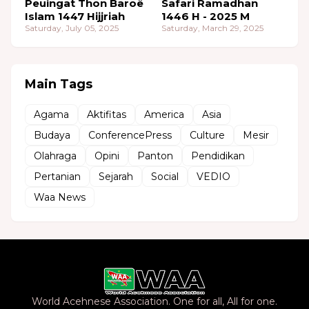
Peuingat Thon Baroë
Safari Ramadhan
Islam 1447 Hijjriah
1446 H - 2025 M
Saturday, July 05, 2025
Saturday, March 29, 2025
Main Tags
Agama
Aktifitas
America
Asia
Budaya
ConferencePress
Culture
Mesir
Olahraga
Opini
Panton
Pendidikan
Pertanian
Sejarah
Social
VEDIO
Waa News
World Acehnese Association. One for all, All for one.