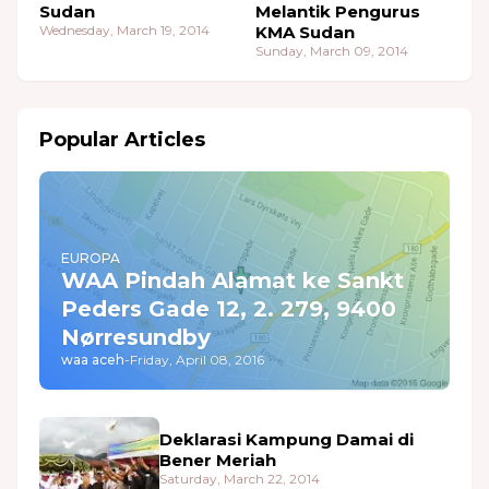
Sudan
Melantik Pengurus
Wednesday, March 19, 2014
KMA Sudan
Sunday, March 09, 2014
Popular Articles
EUROPA
WAA Pindah Alamat ke Sankt
Peders Gade 12, 2. 279, 9400
Nørresundby
waa aceh
-
Friday, April 08, 2016
Deklarasi Kampung Damai di
Bener Meriah
Saturday, March 22, 2014