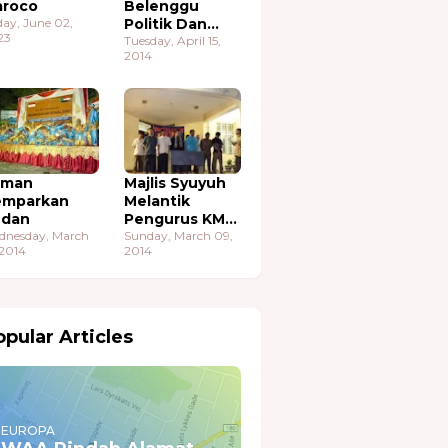
roco
Belenggu
day, June 02,
Politik Dan
23
Ekonomi
Tuesday, April 15,
2014
aman
Majlis Syuyuh
emparkan
Melantik
udan
Pengurus KMA
dnesday, March
Sudan
Sunday, March 09,
 2014
2014
pular Articles
EUROPA