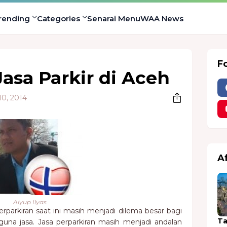
rending
Categories
Senarai Menu
WAA News
F
asa Parkir di Aceh
10, 2014
A
Aiyup Ilyas
rparkiran saat ini masih menjadi dilema besar bagi
Ta
una jasa. Jasa perparkiran masih menjadi andalan