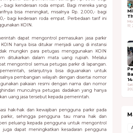
0,- bagi kenderaan roda empat. Bagi mereka yang
Mi
fnya bisa meningkat, misalnya Rp. 2.000,- bagi
T
,- bagi kederaan roda empat. Perbedaan tarif ini
Mo
gunakan KOIN.
17,
intah dapat mengontrol pemasukan jasa parkir
 KOIN hanya bisa ditukar menjadi uang di instansi
idak mungkin para petugas menggunakan KOIN
um ditukarkan dalam mata uang rupiah. Melalui
t mengontrol semua petugas parkir di lapangan.
Pe
pemerintah, selanjutnya bisa diguanakan untuk
Ba
salnya pembangian wilayah dengan disertai nomor
14
nggunakan pakaian resmi dengan nama dan nomor
Sat
20
nghindari munculnya petugas dadakan yang hanya
kan uang jasa tersebut kepada pemerintah.
sasi hak-hak dan kewajiban pengguna parkir pada
M
parkir, sehingga pengguna tau mana hak dan
mberi peluang kepada pengguna untuk mengontrol
an juga dapat meningkatkan kesadaran pengguna