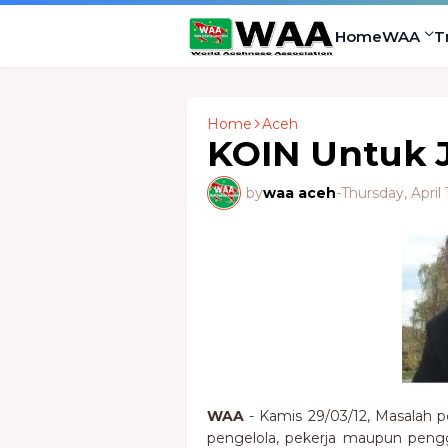
Home
WAA
T
Home
Aceh
KOIN Untuk J
by
waa aceh
-
Thursday, April 
WAA
- Kamis 29/03/12, Masalah pe
pengelola, pekerja maupun pengg