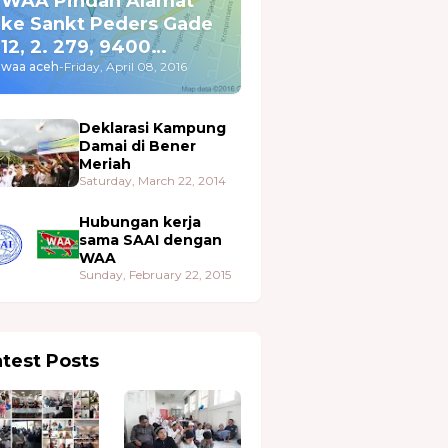
WAA Pindah Alamat
ke Sankt Peders Gade
12, 2. 279, 9400
Nørresundby
waa aceh
-
Friday, April 08, 2016
Deklarasi Kampung
Damai di Bener
Meriah
Saturday, March 22, 2014
Hubungan kerja
sama SAAI dengan
WAA
Sunday, February 22, 2015
atest Posts