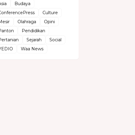
Asia
Budaya
ConferencePress
Culture
Mesir
Olahraga
Opini
Panton
Pendidikan
Pertanian
Sejarah
Social
VEDIO
Waa News