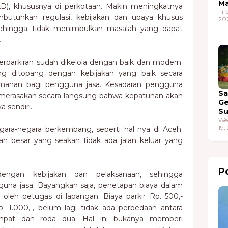
Ma
AD), khususnya di perkotaan. Makin meningkatnya
Fri
butuhkan regulasi, kebijakan dan upaya khusus
20
sehingga tidak menimbulkan masalah yang dapat
.
rparkiran sudah dikelola dengan baik dan modern.
ang ditopang dengan kebijakan yang baik secara
amanan bagi pengguna jasa. Kesadaran pengguna
S
 merasakan secara langsung bahwa kepatuhan akan
G
 sendiri.
S
We
19,
gara-negara berkembang, seperti hal nya di Aceh.
ah besar yang seakan tidak ada jalan keluar yang
Po
dengan kebijakan dan pelaksanaan, sehingga
na jasa. Bayangkan saja, penetapan biaya dalam
n oleh petugas di lapangan. Biaya parkir Rp. 500,-
 1.000,-, belum lagi tidak ada perbedaan antara
empat dan roda dua. Hal ini bukanya memberi