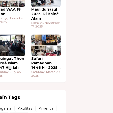
lad WAA 18
Maulidurrasul
hon
2025, Di Baleé
nday, November
Alam
 2025
Monday, November
17, 2025
uingat Thon
Safari
roë Islam
Ramadhan
47 Hijjriah
1446 H - 2025
urday, July 05,
M
Saturday, March 29,
25
2025
ain Tags
Agama
Aktifitas
America