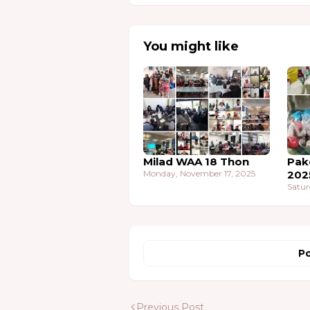
You might like
Milad WAA 18 Thon
Pak
Monday, November 17, 2025
202
Satur
Po
Previous Post