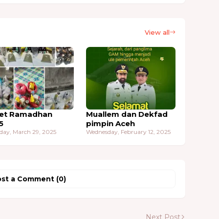
View all
et Ramadhan
Muallem dan Dekfad
5
pimpin Aceh
day, March 29, 2025
Wednesday, February 12, 2025
st a Comment (0)
Next Post