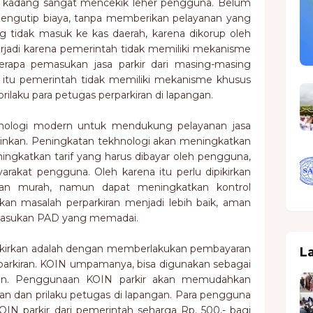
 kadang sangat mencekik leher pengguna. Belum
 mengutip biaya, tanpa memberikan pelayanan yang
 tidak masuk ke kas daerah, karena dikorup oleh
terjadi karena pemerintah tidak memiliki mekanisme
rapa pemasukan jasa parkir dari masing-masing
a itu pemerintah tidak memiliki mekanisme khusus
laku para petugas perparkiran di lapangan.
ologi modern untuk mendukung pelayanan jasa
inkan. Peningkatan tekhnologi akan meningkatkan
ningkatkan tarif yang harus dibayar oleh pengguna,
rakat pengguna. Oleh karena itu perlu dipikirkan
an murah, namun dapat meningkatkan kontrol
 masalah perparkiran menjadi lebih baik, aman
masukan PAD yang memadai.
ipikirkan adalah dengan memberlakukan pembayaran
L
rparkiran. KOIN umpamanya, bisa digunakan sebagai
iran. Penggunaan KOIN parkir akan memudahkan
 dan prilaku petugas di lapangan. Para pengguna
OIN parkir dari pemerintah seharga Rp. 500,- bagi