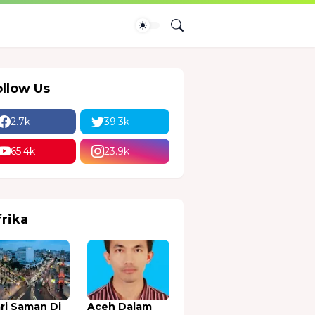
ollow Us
2.7k
39.3k
65.4k
23.9k
frika
ri Saman Di
Aceh Dalam