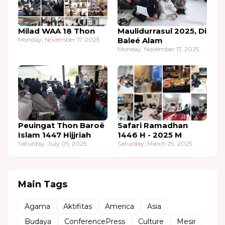
Milad WAA 18 Thon
Maulidurrasul 2025, Di
Monday, November 17, 2025
Baleé Alam
Monday, November 17, 2025
Peuingat Thon Baroë
Safari Ramadhan
Islam 1447 Hijjriah
1446 H - 2025 M
Saturday, July 05, 2025
Saturday, March 29, 2025
Main Tags
Agama
Aktifitas
America
Asia
Budaya
ConferencePress
Culture
Mesir