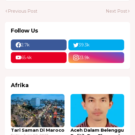
Previous Post
Next Post
Follow Us
2.7k
39.3k
65.4k
23.9k
Afrika
Tari Saman Di Maroco
Aceh Dalam Belenggu