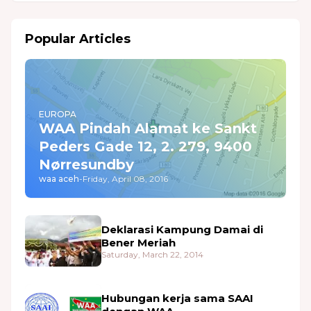
Popular Articles
EUROPA
WAA Pindah Alamat ke Sankt
Peders Gade 12, 2. 279, 9400
Nørresundby
waa aceh
-
Friday, April 08, 2016
Deklarasi Kampung Damai di
Bener Meriah
Saturday, March 22, 2014
Hubungan kerja sama SAAI