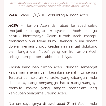
Azmi Abubakar adalah Alumni Dayah Jeumala Amal Lueng
Putu, Aktivis World Achehnese Association (WAA)
WAA
- Rabu 16/11/2011, Rebuilding Rumoh Aceh
ACEH
– Rumoh Aceh dari abad ke abad selalu
menjadi kebanggaan masyarakat Aceh sebagai
bentuk identitasnya. Peran rumoh Aceh mampu
menaikkan nilai tawar bumi Iskandar Muda dimata
donya menjadi tinggi, keadaan ini sangat didukung
oleh fungsi dan filosofi yang dimiliki rumoh Aceh
sebagai tempat berta’abbud padaNya.
Filosofi bangunan rumoh Aceh dengan semangat
keislaman menambah keunikan sejarah itu sendiri.
Terbukti dari seluruh kontruksi yang dibangun mulai
dari pintu, tiang penyangga hatta ruang-ruangnya
memiliki makna yang sangat mendalam bagi
kehidupan beragama ureung Aceh.
Namun sayangnya di awal abad 21 ini Aceh mulai