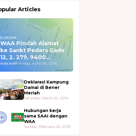
pular Articles
EUROPA
WAA Pindah Alamat
ke Sankt Peders Gade
12, 2. 279, 9400
Nørresundby
waa aceh
-
Friday, April 08, 2016
Deklarasi Kampung
Damai di Bener
Meriah
Saturday, March 22, 2014
Hubungan kerja
sama SAAI dengan
WAA
Sunday, February 22, 2015