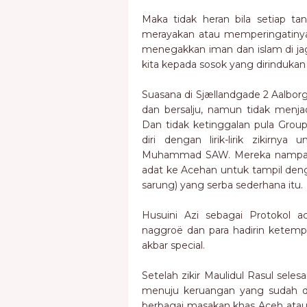
Maka tidak heran bila setiap ta
merayakan atau memperingatiny
menegakkan iman dan islam di jagat
kita kepada sosok yang dirinduka
Suasana di Sjællandgade 2 Aalbor
dan bersalju, namun tidak menja
Dan tidak ketinggalan pula Gro
diri dengan lirik-lirik zikirn
Muhammad SAW. Mereka nampak 
adat ke Acehan untuk tampil den
sarung) yang serba sederhana itu.
Husuini Azi sebagai Protokol a
naggroë dan para hadirin ketemp
akbar special.
Setelah zikir Maulidul Rasul seles
menuju keruangan yang sudah d
berbagai masakan khas Aceh atau 