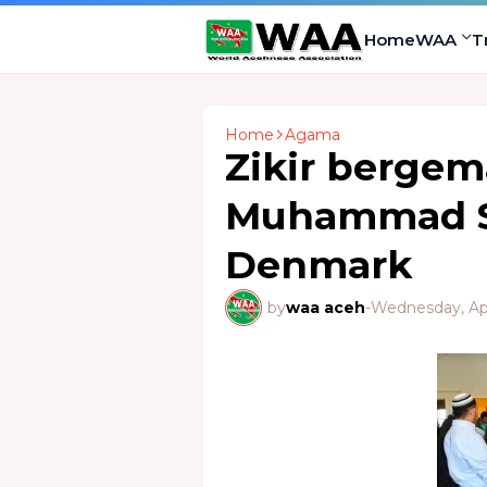
Home
WAA
T
Home
Agama
Zikir bergem
Muhammad S
Denmark
by
waa aceh
-
Wednesday, Apr