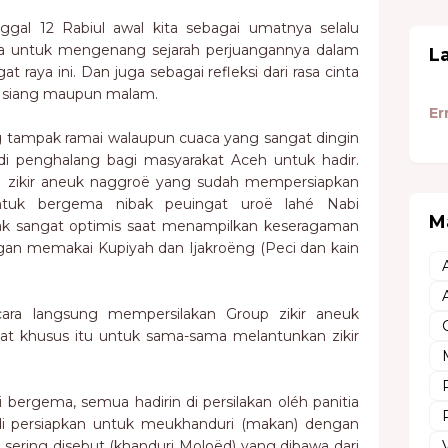
nggal 12 Rabiul awal kita sebagai umatnya selalu
a untuk mengenang sejarah perjuangannya dalam
L
 raya ini. Dan juga sebagai refleksi dari rasa cinta
n siang maupun malam.
Er
g tampak ramai walaupun cuaca yang sangat dingin
di penghalang bagi masyarakat Aceh untuk hadir.
up zikir aneuk naggroë yang sudah mempersiapkan
ya untuk bergema nibak peuingat uroë lahé Nabi
M
sangat optimis saat menampilkan keseragaman
gan memakai Kupiyah dan Ijakroëng (Peci dan kain
cara langsung mempersilakan Group zikir aneuk
at khusus itu untuk sama-sama melantunkan zikir
ai bergema, semua hadirin di persilakan oléh panitia
i persiapkan untuk meukhanduri (makan) dengan
sering disebut (khanduri Moloëd) yang dibawa dari