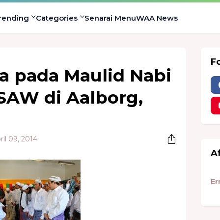
rending
Categories
Senarai Menu
WAA News
F
a pada Maulid Nabi
AW di Aalborg,
il 09, 2014
A
Er