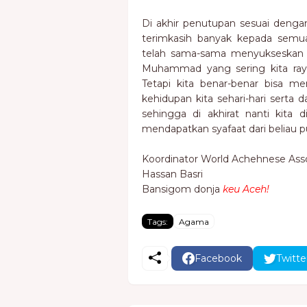
Di akhir penutupan sesuai deng
terimkasih banyak kepada sem
telah sama-sama menyukseskan M
Muhammad yang sering kita rayak
Tetapi kita benar-benar bisa 
kehidupan kita sehari-hari serta
sehingga di akhirat nanti kita 
mendapatkan syafaat dari beliau pu
Koordinator World Achehnese Ass
Hassan Basri
Bansigom donja
keu Aceh!
Tags:
Agama
Facebook
Twitte