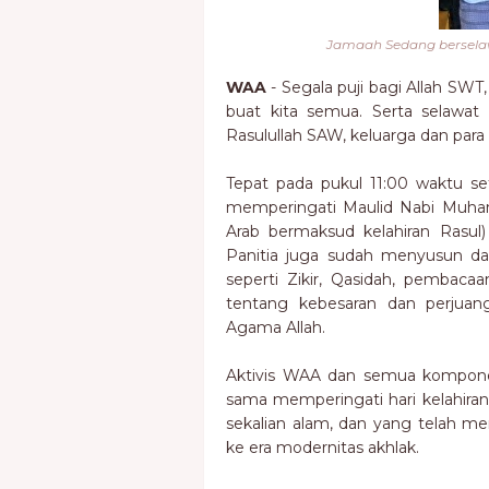
Jamaah Sedang berselaw
WAA
- Segala puji bagi Allah SW
buat kita semua. Serta selawat 
Rasulullah SAW, keluarga dan para
Tepat pada pukul 11:00 waktu se
memperingati Maulid Nabi Muha
Arab bermaksud kelahiran Rasul)
Panitia juga sudah menyusun dar
seperti Zikir, Qasidah, pembaca
tentang kebesaran dan perj
Agama Allah.
Aktivis WAA dan semua kompone
sama memperingati hari kelahiran
sekalian alam, dan yang telah me
ke era modernitas akhlak.