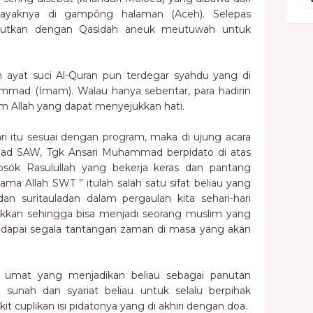
layaknya di gampông halaman (Aceh). Selepas
anjutkan dengan Qasidah aneuk meutuwah untuk
 ayat suci Al-Quran pun terdegar syahdu yang di
mmad (Imam). Walau hanya sebentar, para hadirin
 Allah yang dapat menyejukkan hati.
 itu sesuai dengan program, maka di ujung acara
ad SAW, Tgk Ansari Muhammad berpidato di atas
sok Rasulullah yang bekerja keras dan pantang
 Allah SWT ” itulah salah satu sifat beliau yang
an suritauladan dalam pergaulan kita sehari-hari
kan sehingga bisa menjadi seorang muslim yang
apai segala tantangan zaman di masa yang akan
i umat yang menjadikan beliau sebagai panutan
 sunah dan syariat beliau untuk selalu berpihak
it cuplikan isi pidatonya yang di akhiri dengan doa.