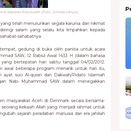
Po
at kepada Rasulullah (Foto, Suhadi yahya)
T, yang telah menurunkan segala karunia dan nikmat
diiringi salam yang selalu kita limpahkan kepada
 sahabat-sahabatnya.
tempat, gedung di buka oléh panitia untuk acara
mmad SAW, 12 Rabiul Awal 1433 H (dalam bahasa
 yang bertepatan hari sabtu tanggal 04/02/2012.
i awal beberapa program menarik untuk hari itu,
an ayat suci Al-quran dan Dakwah/Pidato Islamiah
uangan Nabi Muhammad SAW dalam menegakkan
n masyarakat Aceh di Denmark secara bersama-
 seorang kekasih Allah yang menjadi rahmat untuk
ngubah sejarah peradaban manusia dari era jahiliah