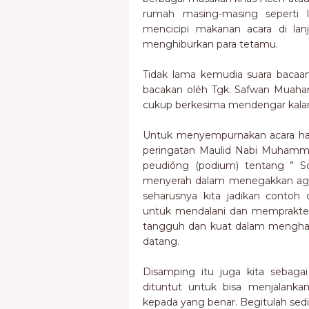
rumah masing-masing seperti 
mencicipi makanan acara di l
menghiburkan para tetamu.
Tidak lama kemudia suara bacaan
bacakan oléh Tgk. Safwan Muaha
cukup berkesima mendengar kalam
Untuk menyempurnakan acara hari
peringatan Maulid Nabi Muhamm
peudiông (podium) tentang ” So
menyerah dalam menegakkan agama
seharusnya kita jadikan contoh d
untuk mendalani dan mempraktek
tangguh dan kuat dalam menghad
datang.
Disamping itu juga kita sebaga
dituntut untuk bisa menjalankan
kepada yang benar. Begitulah sedik