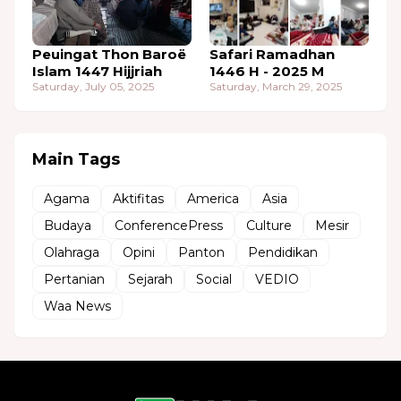
Peuingat Thon Baroë
Safari Ramadhan
Islam 1447 Hijjriah
1446 H - 2025 M
Saturday, July 05, 2025
Saturday, March 29, 2025
Main Tags
Agama
Aktifitas
America
Asia
Budaya
ConferencePress
Culture
Mesir
Olahraga
Opini
Panton
Pendidikan
Pertanian
Sejarah
Social
VEDIO
Waa News