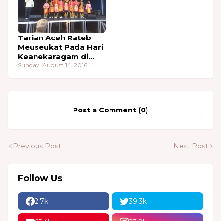
Tarian Aceh Rateb
Meuseukat Pada Hari
Keanekaragam di
Panggong Aalborg
Sunday, August 14, 2016
Post a Comment (0)
Previous Post
Next Post
Follow Us
2.7k
39.3k