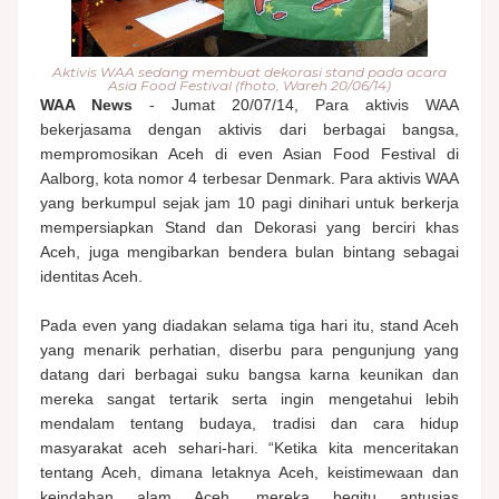
Aktivis WAA sedang membuat dekorasi stand pada acara
Asia Food Festival (fhoto, Wareh 20/06/14)
WAA News
- Jumat 20/07/14, Para aktivis WAA
bekerjasama dengan aktivis dari berbagai bangsa,
mempromosikan Aceh di even Asian Food Festival di
Aalborg, kota nomor 4 terbesar Denmark. Para aktivis WAA
yang berkumpul sejak jam 10 pagi dinihari untuk berkerja
mempersiapkan Stand dan Dekorasi yang berciri khas
Aceh, juga mengibarkan bendera bulan bintang sebagai
identitas Aceh.
Pada even yang diadakan selama tiga hari itu, stand Aceh
yang menarik perhatian, diserbu para pengunjung yang
datang dari berbagai suku bangsa karna keunikan dan
mereka sangat tertarik serta ingin mengetahui lebih
mendalam tentang budaya, tradisi dan cara hidup
masyarakat aceh sehari-hari. “Ketika kita menceritakan
tentang Aceh, dimana letaknya Aceh, keistimewaan dan
keindahan alam Aceh, mereka begitu antusias