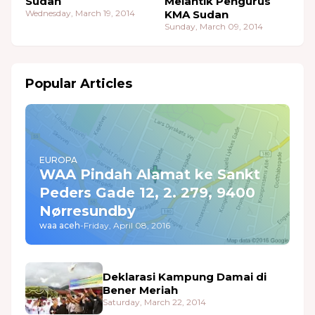
Sudan
Melantik Pengurus
Wednesday, March 19, 2014
KMA Sudan
Sunday, March 09, 2014
Popular Articles
EUROPA
WAA Pindah Alamat ke Sankt
Peders Gade 12, 2. 279, 9400
Nørresundby
waa aceh
-
Friday, April 08, 2016
Deklarasi Kampung Damai di
Bener Meriah
Saturday, March 22, 2014