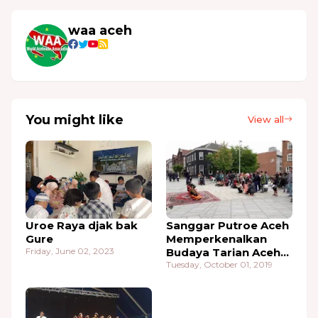
waa aceh
You might like
View all
Uroe Raya djak bak
Sanggar Putroe Aceh
Gure
Memperkenalkan
Friday, June 02, 2023
Budaya Tarian Aceh
Di Kota Horsens
Tuesday, October 01, 2019