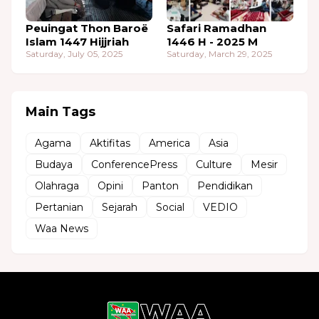
Peuingat Thon Baroë
Safari Ramadhan
Islam 1447 Hijjriah
1446 H - 2025 M
Saturday, July 05, 2025
Saturday, March 29, 2025
Main Tags
Agama
Aktifitas
America
Asia
Budaya
ConferencePress
Culture
Mesir
Olahraga
Opini
Panton
Pendidikan
Pertanian
Sejarah
Social
VEDIO
Waa News