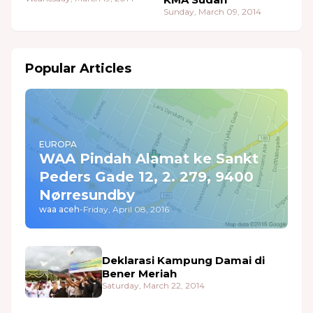
Sunday, March 09, 2014
Popular Articles
EUROPA
WAA Pindah Alamat ke Sankt
Peders Gade 12, 2. 279, 9400
Nørresundby
waa aceh
-
Friday, April 08, 2016
Deklarasi Kampung Damai di
Bener Meriah
Saturday, March 22, 2014