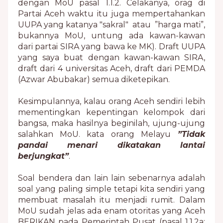
dengan MoU pasal 1.1.2. Celakanya, orag di
Partai Aceh waktu itu juga mempertahankan
UUPA yang katanya "sakral" atau ”harga mati”,
bukannya MoU, untung ada kawan-kawan
dari partai SIRA yang bawa ke MK). Draft UUPA
yang saya buat dengan kawan-kawan SIRA,
draft dari 4 universitas Aceh, draft dari PEMDA
(Azwar Abubakar) semua diketepikan.
Kesimpulannya, kalau orang Aceh sendiri lebih
mementingkan kepentingan kelompok dari
bangsa, maka hasilnya beginilah, ujung-ujung
salahkan MoU. kata orang Melayu
”Tidak
pandai menari dikatakan lantai
berjungkat”
.
Soal bendera dan lain lain sebenarnya adalah
soal yang paling simple tetapi kita sendiri yang
membuat masalah itu menjadi rumit. Dalam
MoU sudah jelas ada enam otoritas yang Aceh
BERIKAN pada Pemerintah Pusat (pasal 1.1.2a: