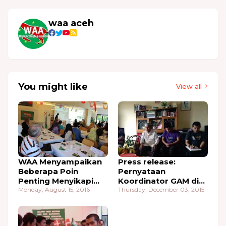
waa aceh
You might like
View all
WAA Menyampaikan
Press release:
Beberapa Poin
Pernyataan
Penting Menyikapi
Koordinator GAM di
Peringatan 11 Tahun
Monday, August 15, 2016
Swedia Untuk Milad
Thursday, December 03, 2015
Perdamaian Aceh
GAM Yang Ke 39
Tahun