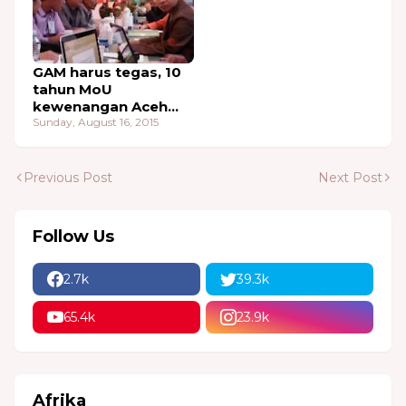
GAM harus tegas, 10
tahun MoU
kewenangan Aceh
masih di permainkan
Sunday, August 16, 2015
Previous Post
Next Post
Follow Us
2.7k
39.3k
65.4k
23.9k
Afrika