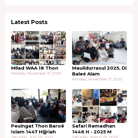
Latest Posts
Milad WAA 18 Thon
Maulidurrasul 2025, Di
Monday, November 17, 2025
Baleé Alam
Monday, November 17, 2025
Peuingat Thon Baroë
Safari Ramadhan
Islam 1447 Hijjriah
1446 H - 2025 M
Saturday, July 05, 2025
Saturday, March 29, 2025