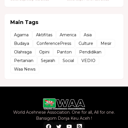
Main Tags
Agama
Aktifitas
America
Asia
Budaya
ConferencePress
Culture
Mesir
Olahraga
Opini
Panton
Pendidikan
Pertanian
Sejarah
Social
VEDIO
Waa News
World Acehnese Association. One for all, All for one.
Bansigom Donja Keu Aceh !