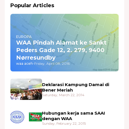
Popular Articles
EUROPA
WAA Pindah Alamat ke Sankt
Peders Gade 12, 2. 279, 9400
Nørresundby
waa aceh
-
Friday, April 08, 2016
Deklarasi Kampung Damai di
Bener Meriah
Saturday, March 22, 2014
Hubungan kerja sama SAAI
dengan WAA
Sunday, February 22, 2015